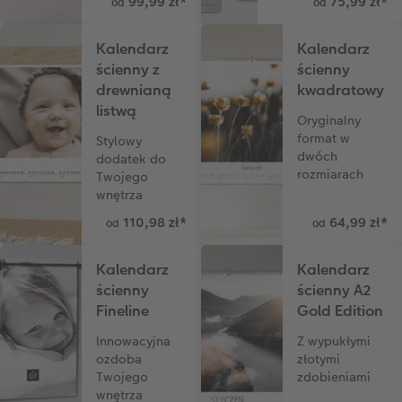
99,99 zł
*
75,99 zł
*
od
od
Kalendarz
Kalendarz
ścienny z
ścienny
drewnianą
kwadratowy
listwą
Oryginalny
format w
Stylowy
dwóch
dodatek do
rozmiarach
Twojego
wnętrza
110,98 zł
*
64,99 zł
*
od
od
Kalendarz
Kalendarz
ścienny
ścienny A2
Fineline
Gold Edition
Innowacyjna
Z wypukłymi
ozdoba
złotymi
Twojego
zdobieniami
wnętrza