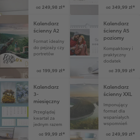
249,98 zł
*
349,99 zł
*
od
od
Kalendarz
Kalendarz
ścienny A2
ścienny A5
poziomy
Format idealny
do pejzaży czy
Kompaktowy i
portretów
praktyczny
dodatek
199,99 zł
*
39,99 zł
*
od
od
Kalendarz
Kalendarz
3-
ścienny XXL
miesięczny
Imponujący
format dla
Przeglądaj
wspaniałych
kwartał za
wspomnień
jednym razem
99,99 zł
*
249,99 zł
*
od
od