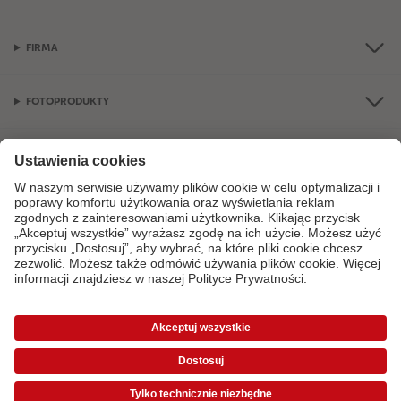
FIRMA
FOTOPRODUKTY
OKAZJE I FOTOPREZENTY
Jeśli masz jakiekolwiek pytania dotyczące produktów lub zamówień, nie
wahaj się do nas zadzwonić:
+48 77 406 31 81
od poniedziałku do soboty
od 9:00 do 21:00 oraz w niedzielę od 10:00 do 18:00.