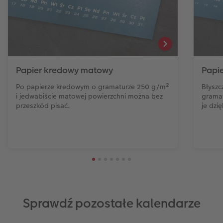
Papier kredowy matowy
Papi
Po papierze kredowym o gramaturze 250 g/m²
Błyszc
i jedwabiście matowej powierzchni można bez
gramat
przeszkód pisać.
je dzi
Sprawdź pozostałe kalendarze