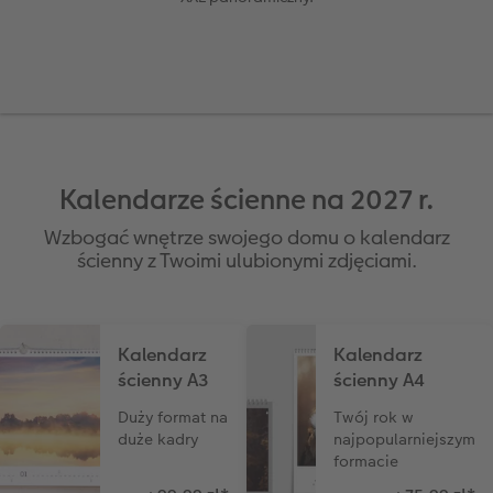
A5* pozioma
Zdjęcia mini
Dodatki do kalendarzy
Artykuły szkolne
Tablica powitalna
Dodatki do fotoplakatów
Kwadratowa mała
Zdjęcie w ramce
Fotokartki
hexxas
Fotoplakat z kolażem liczbowym
Kwadratowa XL
Plakat PREMIUM
Etui ze zdjęciem
Fotoobraz na drewnie
Przykłady klientów
Pudełko ze zdjęciami
CEWE myPhotos
Gallery Print
Kalendarze ścienne na 2027 r.
Dodatki do fotoksiążki
Fotozestawy
Dla miłośników zwierząt
Fotopanel
Wzbogać wnętrze swojego domu o kalendarz
ścienny z Twoimi ulubionymi zdjęciami.
Dodatki do zdjęć
Fotoobraz wieloczęściowy
Kolaż zdjęć
Kalendarz
Kalendarz
CEWE myPhotos
ścienny A3
ścienny A4
Duży format na
Twój rok w
Dodatki do fotoobrazów
duże kadry
najpopularniejszym
formacie