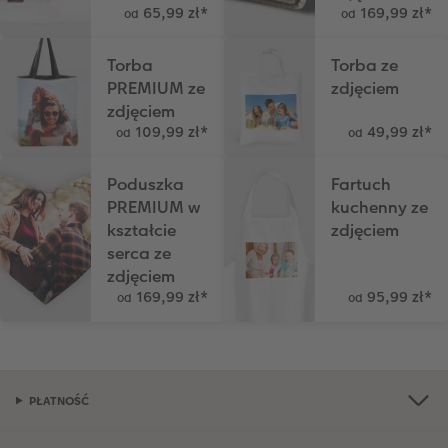
A5* pozioma
Zdjęcia mini
Dodatki do kalendarzy
Artykuły szkolne
Tablica powitalna
Dodatki do fotoplakatów
65,99 zł
*
169,99 zł
*
od
od
Kwadratowa mała
Zdjęcie w ramce
Fotokartki
hexxas
Fotoplakat z kolażem liczbowym
Torba
Torba ze
PREMIUM ze
zdjęciem
Kwadratowa XL
Plakat PREMIUM
Etui ze zdjęciem
Fotoobraz na drewnie
zdjęciem
109,99 zł
*
49,99 zł
*
od
od
Przykłady klientów
Pudełko ze zdjęciami
CEWE myPhotos
Gallery Print
Poduszka
Fartuch
Dodatki do fotoksiążki
Fotozestawy
Dla miłośników zwierząt
Fotopanel
PREMIUM w
kuchenny ze
kształcie
zdjęciem
Dodatki do zdjęć
Fotoobraz wieloczęściowy
serca ze
zdjęciem
Kolaż zdjęć
169,99 zł
*
95,99 zł
*
od
od
CEWE myPhotos
Dodatki do fotoobrazów
PŁATNOŚĆ