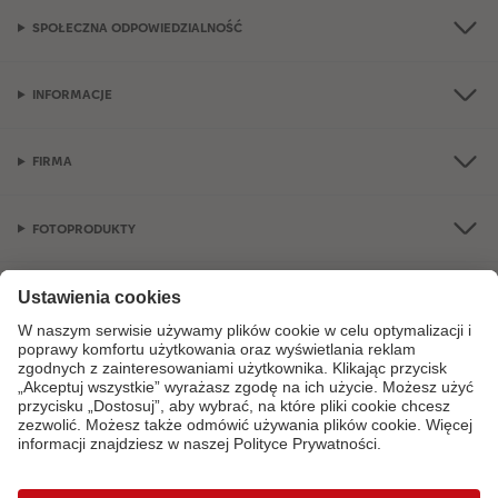
SPOŁECZNA ODPOWIEDZIALNOŚĆ
INFORMACJE
FIRMA
FOTOPRODUKTY
OKAZJE I FOTOPREZENTY
Jeśli masz jakiekolwiek pytania dotyczące produktów lub zamówień, nie
wahaj się do nas zadzwonić:
+48 77 406 31 81
od poniedziałku do soboty