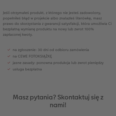
A5* pozioma
Zdjęcia mini
Dodatki do kalendarzy
Artykuły szkolne
Tablica powitalna
Dodatki do fotoplakatów
Jeśli otrzymałeś produkt, z którego nie jesteś zadowolony,
Kwadratowa mała
Zdjęcie w ramce
Fotokartki
hexxas
Fotoplakat z kolażem liczbowym
popełniłeś błąd w projekcie albo znalazłeś literówkę, masz
prawo do skorzystania z gwarancji satysfakcji, która umożliwia Ci
Kwadratowa XL
Plakat PREMIUM
Etui ze zdjęciem
Fotoobraz na drewnie
bezpłatną wymianę produktu na nowy lub zwrot 100%
zapłaconej kwoty.
Przykłady klientów
Pudełko ze zdjęciami
CEWE myPhotos
Gallery Print
na zgłoszenie: 30 dni od odbioru zamówienia
Dodatki do fotoksiążki
Fotozestawy
Dla miłośników zwierząt
Fotopanel
na CEWE FOTOKSIĄŻKĘ
jasne zasady: ponowna produkcja lub zwrot pieniędzy
Dodatki do zdjęć
Fotoobraz wieloczęściowy
usługa bezpłatna
Kolaż zdjęć
CEWE myPhotos
Masz pytania? Skontaktuj się z
Dodatki do fotoobrazów
nami!