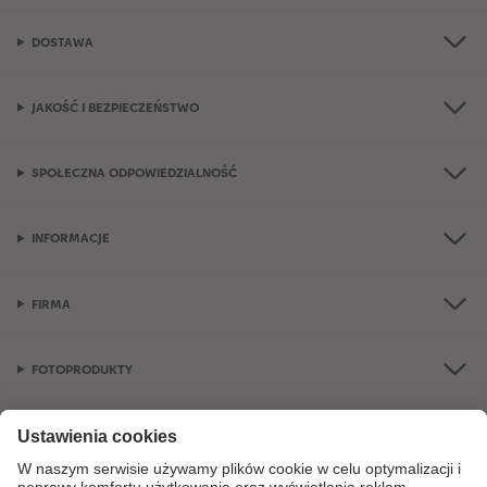
DOSTAWA
JAKOŚĆ I BEZPIECZEŃSTWO
SPOŁECZNA ODPOWIEDZIALNOŚĆ
INFORMACJE
FIRMA
FOTOPRODUKTY
OKAZJE I FOTOPREZENTY