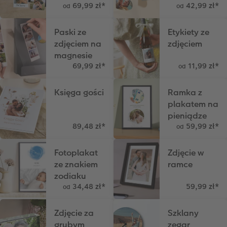
A5* pozioma
Zdjęcia mini
Dodatki do kalendarzy
Artykuły szkolne
Tablica powitalna
Dodatki do fotoplakatów
69,99 zł
*
42,99 zł
*
od
od
Kwadratowa mała
Zdjęcie w ramce
Fotokartki
hexxas
Fotoplakat z kolażem liczbowym
Paski ze
Etykiety ze
zdjęciem na
zdjęciem
Kwadratowa XL
Plakat PREMIUM
Etui ze zdjęciem
Fotoobraz na drewnie
magnesie
69,99 zł
*
11,99 zł
*
od
Przykłady klientów
Pudełko ze zdjęciami
CEWE myPhotos
Gallery Print
Księga gości
Ramka z
Dodatki do fotoksiążki
Fotozestawy
Dla miłośników zwierząt
Fotopanel
plakatem na
pieniądze
Dodatki do zdjęć
Fotoobraz wieloczęściowy
89,48 zł
*
59,99 zł
*
od
Kolaż zdjęć
Fotoplakat
Zdjęcie w
ze znakiem
ramce
CEWE myPhotos
zodiaku
34,48 zł
*
59,99 zł
*
od
Dodatki do fotoobrazów
Zdjęcie za
Szklany
grubym
zegar