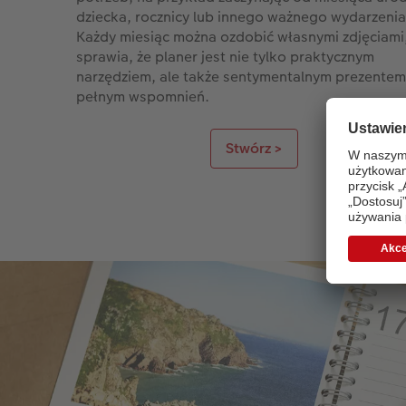
dziecka, rocznicy lub innego ważnego wydarzenia
Każdy miesiąc można ozdobić własnymi zdjęciami
sprawia, że planer jest nie tylko praktycznym
narzędziem, ale także sentymentalnym prezentem
pełnym wspomnień.
Stwórz >