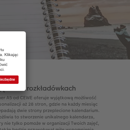
jęcia na rozkładówkach
ner A5 od CEWE oferuje wyjątkową możliwość
sonalizacji aż 28 stron, gdzie na każdy miesiąc
ypadają dwie strony przeplecione kalendarium.
żliwia to stworzenie unikalnego kalendarza,
ry nie tylko pomoże w organizacji Twoich zajęć,
 także będzie przywoływał miłe wspomnienia