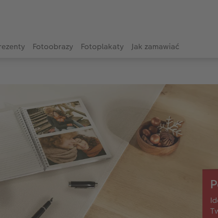
rezenty
Fotoobrazy
Fotoplakaty
Jak zamawiać
P
Id
Tw