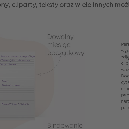
ny, cliparty, teksty oraz wiele innych moż
Per
wyj
zdj
cli
waż
Dod
cyt
uro
per
nar
pam