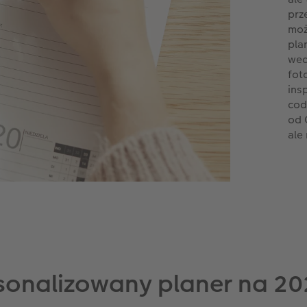
prz
moż
pla
wed
fot
ins
cod
od 
ale
sonalizowany planer na 202