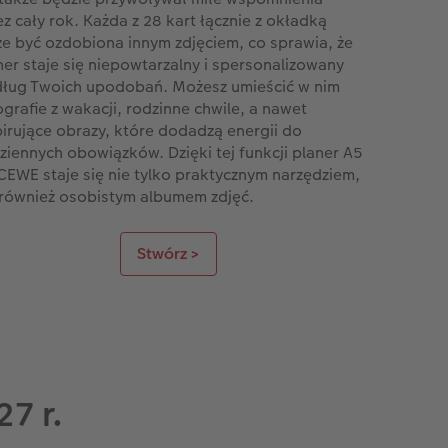
ez cały rok. Każda z 28 kart łącznie z okładką
e być ozdobiona innym zdjęciem, co sprawia, że
ner staje się niepowtarzalny i spersonalizowany
ług Twoich upodobań. Możesz umieścić w nim
ografie z wakacji, rodzinne chwile, a nawet
pirujące obrazy, które dodadzą energii do
ziennych obowiązków. Dzięki tej funkcji planer A5
CEWE staje się nie tylko praktycznym narzędziem,
 również osobistym albumem zdjęć.
Stwórz >
7 r.