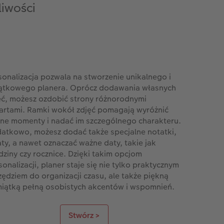
liwości
sonalizacja pozwala na stworzenie unikalnego i
ątkowego planera. Oprócz dodawania własnych
ęć, możesz ozdobić strony różnorodnymi
partami. Ramki wokół zdjęć pomagają wyróżnić
ne momenty i nadać im szczególnego charakteru.
atkowo, możesz dodać także specjalne notatki,
aty, a nawet oznaczać ważne daty, takie jak
dziny czy rocznice. Dzięki takim opcjom
sonalizacji, planer staje się nie tylko praktycznym
zędziem do organizacji czasu, ale także piękną
iątką pełną osobistych akcentów i wspomnień.
Stwórz >