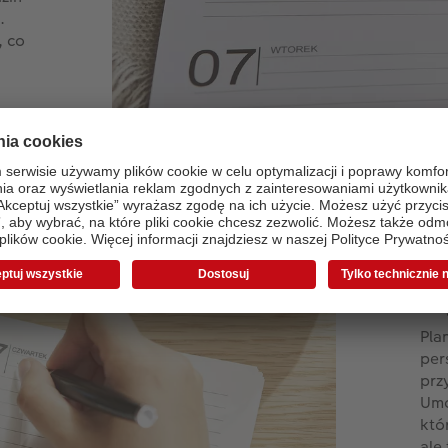
.
, co
Zd
Pla
per
prz
Umo
któ
ale