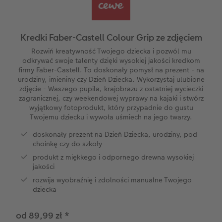
A5* pozioma
Zdjęcia mini
Dodatki do kalendarzy
Tablica powitalna
Dodatki do fotoplakatów
Artykuły szkolne
Kwadratowa mała
Zdjęcie w ramce
Fotokartki
hexxas
Fotoplakat z kolażem liczbowym
Kredki Faber-Castell Colour Grip ze zdjęciem
Kwadratowa XL
Plakat PREMIUM
Etui ze zdjęciem
Fotoobraz na drewnie
Rozwiń kreatywność Twojego dziecka i pozwól mu
odkrywać swoje talenty dzięki wysokiej jakości kredkom
firmy Faber-Castell. To doskonały pomysł na prezent - na
Przykłady klientów
Pudełko ze zdjęciami
CEWE myPhotos
Gallery Print
urodziny, imieniny czy Dzień Dziecka. Wykorzystaj ulubione
zdjęcie - Waszego pupila, krajobrazu z ostatniej wycieczki
zagranicznej, czy weekendowej wyprawy na kajaki i stwórz
Dodatki do fotoksiążki
Fotozestawy
Dla miłośników zwierząt
Fotopanel
wyjątkowy fotoprodukt, który przypadnie do gustu
Twojemu dziecku i wywoła uśmiech na jego twarzy.
Dodatki do zdjęć
Fotoobraz wieloczęściowy
doskonały prezent na Dzień Dziecka, urodziny, pod
choinkę czy do szkoły
Kolaż zdjęć
produkt z miękkego i odpornego drewna wysokiej
jakości
CEWE myPhotos
rozwija wyobraźnię i zdolności manualne Twojego
dziecka
Dodatki do fotoobrazów
od 89,99 zł
*