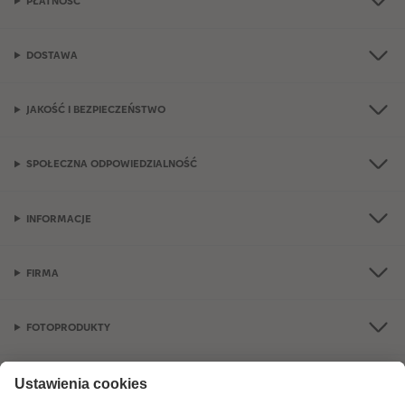
PŁATNOŚĆ
DOSTAWA
JAKOŚĆ I BEZPIECZEŃSTWO
SPOŁECZNA ODPOWIEDZIALNOŚĆ
INFORMACJE
FIRMA
FOTOPRODUKTY
OKAZJE I FOTOPREZENTY